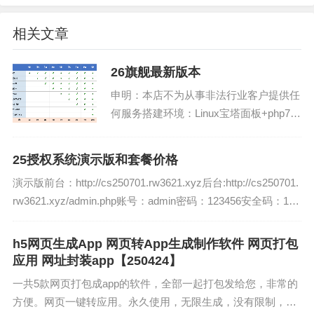
相关文章
26旗舰最新版本
下面是这个是老版本了，有兴趣的可以看下
申明：本店不为从事非法行业客户提供任
前台地址
http://cs250429.rw3621.xyz/
何服务搭建环境：Linux宝塔面板+php7.2
+mysql5.6演示版后台：http://cs260415.r
前台账号：13000000000
w26.shop/glpIqtneRK.php账号：...
前台密码：123456
25授权系统演示版和套餐价格
后台地址：
http://cs250429.rw3621.xyz/admin/auth/login.ht
演示版前台：http://cs250701.rw3621.xyz后台:http://cs250701.
ml
rw3621.xyz/admin.php账号：admin密码：123456安全码：123
456...
后台账号：admin
后台密码：123456
h5网页生成App 网页转App生成制作软件 网页打包
应用 网址封装app【250424】
一共5款网页打包成app的软件，全部一起打包发给您，非常的
文章版权声明
方便。网页一键转应用。永久使用，无限生成，没有限制，无
1. 本站所有资源来源于用户上传和网络，如有侵权请邮件